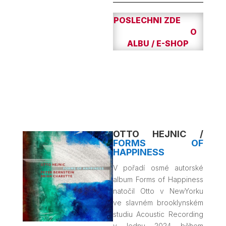
POSLECHNI ZDE
O
ALBU / E-SHOP
OTTO HEJNIC /
FORMS OF
HAPPINESS
V pořadí osmé autorské
album Forms of Happiness
natočil Otto v NewYorku
ve slavném brooklynském
studiu Acoustic Recording
v lednu 2024
během