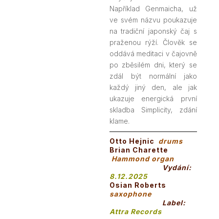
Například Genmaicha, už
ve svém názvu poukazuje
na tradiční japonský čaj s
praženou rýží. Člověk se
oddává meditaci v čajovně
po zběsilém dni, který se
zdál být normální jako
každý jiný den, ale jak
ukazuje energická první
skladba Simplicity, zdání
klame.
Otto Hejnic
drums
Brian Charette
Hammond organ
Vydání:
8.12.2025
Osian Roberts
saxophone
Label:
Attra Records