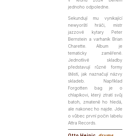
jednoho odpoledne.
Sekundují mu vynikající
newyorští hráči, mistr
jazzové kytary Peter
Bernstein a varhaník Brian
Charette. Album je
tematicky zaměřené.
Jednotlivé skladby
představují různé formy
štěstí, jak naznačují názvy
skladeb. Například
Forgotten bag je o
chlapíkovi, který ztratí svůj
batoh, zmateně ho hledá,
ale nakonec ho najde. Jde
o vůbec první počin labelu
Attra Records.
Otto Hejnic
drums