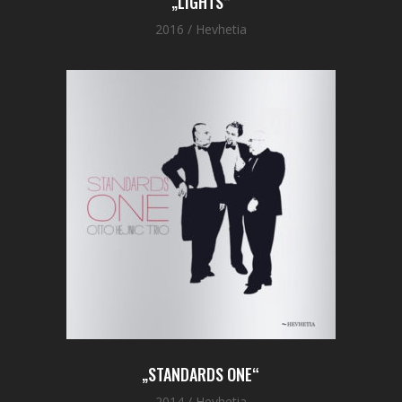
„LIGHTS“
2016 / Hevhetia
„STANDARDS ONE“
2014 / Hevhetia